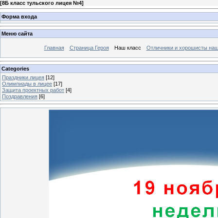
[
8Б класс тульского лицея №4
]
Форма входа
Меню сайта
Главная
Страница Героя
Наш класс
Отличники и хорошисты наш
Categories
Праздники лицея
[12]
Олимпиады в лицее
[17]
Защита проектных работ
[4]
Поздравления
[6]