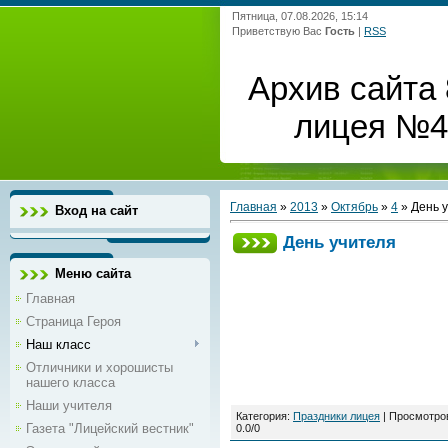
Пятница, 07.08.2026, 15:14
Приветствую Вас
Гость
|
RSS
Архив сайта 
лицея №4 
Главная
»
2013
»
Октябрь
»
4
» День 
Вход на сайт
День учителя
Меню сайта
Главная
Страница Героя
Наш класс
Отличники и хорошисты
нашего класса
Наши учителя
Категория
:
Праздники лицея
|
Просмотро
Газета "Лицейский вестник"
0.0
/
0