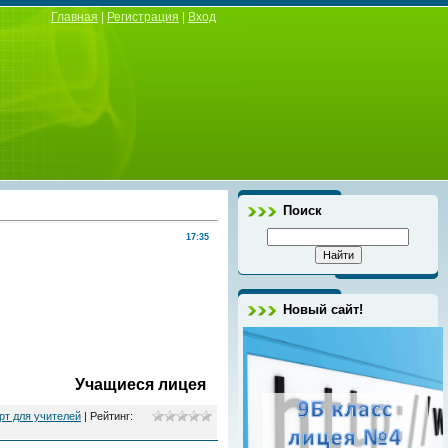
Главная
|
Регистрация
|
Вход
Поиск
17:35
Новый сайт!
Учащиеся лицея
рт для учителей
|
Рейтинг
: