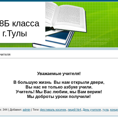
8Б класса
г.Тулы
учителя
Уважаемые учителя!
В большую жизнь Вы нам открыли двери,
Вы нас не только азбуке учили.
Учитель! Мы Вас любим, мы Вам верим!
Мы доброты уроки получили!
в
:
344
|
Добавил
:
admin
|
Теги
:
фестиваль косичек
,
лицей №4
,
День учителя
,
тула
,
конце