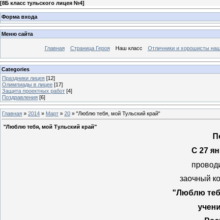
[
8Б класс тульского лицея №4
]
Форма входа
Меню сайта
Главная
Страница Героя
Наш класс
Отличники и хорошисты наш
Categories
Праздники лицея
[12]
Олимпиады в лицее
[17]
Защита проектных работ
[4]
Поздравления
[6]
Главная
»
2014
»
Март
»
20
» "Люблю тебя, мой Тульский край"
"Люблю тебя, мой Тульский край"
П
С 27 я
провод
заочный к
"Люблю тебя
учени