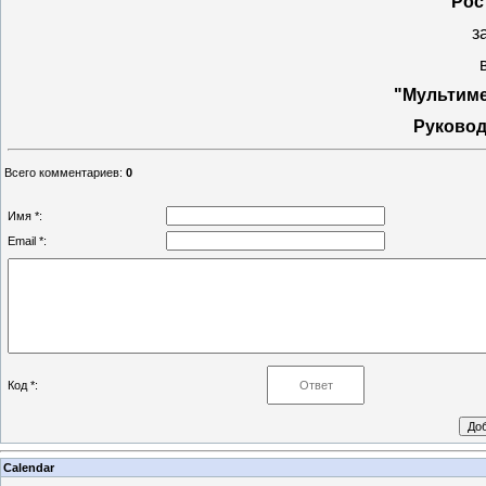
Рос
з
"Мультиме
Руковод
Всего комментариев
:
0
Имя *:
Email *:
Код *:
Calendar