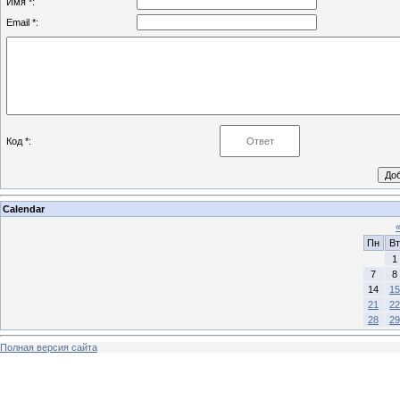
Имя *:
Email *:
Код *:
Calendar
Пн
Вт
1
7
8
14
15
21
22
28
29
Полная версия сайта