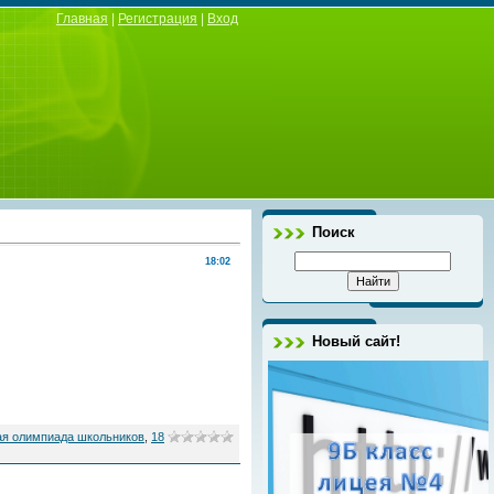
Главная
|
Регистрация
|
Вход
Поиск
18:02
Новый сайт!
ая олимпиада школьников
,
18