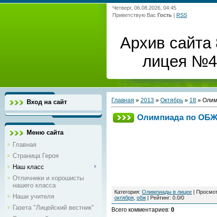
Четверг, 06.08.2026, 04:45
Приветствую Вас
Гость
|
RSS
Архив сайта 
лицея №4 
Главная
»
2013
»
Октябрь
»
18
» Олим
Вход на сайт
Олимпиада по ОБ
Меню сайта
Главная
Страница Героя
Наш класс
Отличники и хорошисты
нашего класса
Категория
:
Олимпиады в лицее
|
Просмо
Наши учителя
октября
,
обж
|
Рейтинг
:
0.0
/
0
Газета "Лицейский вестник"
Всего комментариев
:
0