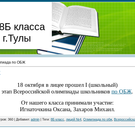
8Б класса
г.Тулы
пиада по ОБЖ
Ж
18 октября в лицее прошел
I
(школьный)
этап Всероссийской олимпиады школьников
по ОБЖ
.
От нашего класса принимали участие:
Игнаточкина Оксана
, Захаров Михаил.
тров
:
360
|
Добавил
:
admin
|
Теги
:
8Б класс
,
лицей №4
,
Олимпиада по обж
,
Всероссийск