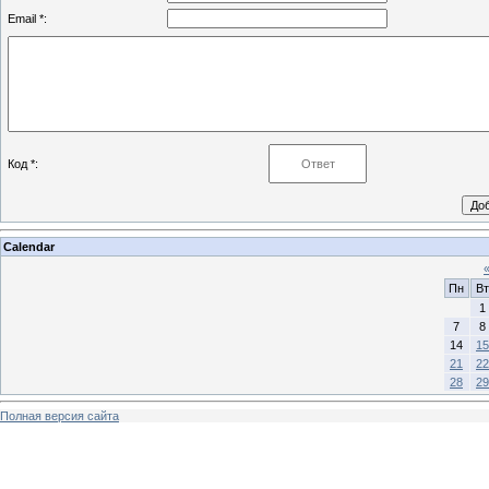
Email *:
Код *:
Calendar
Пн
Вт
1
7
8
14
15
21
22
28
29
Полная версия сайта