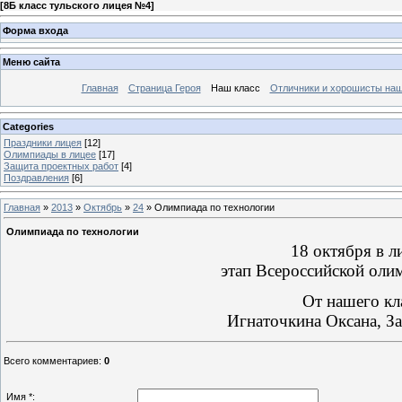
[
8Б класс тульского лицея №4
]
Форма входа
Меню сайта
Главная
Страница Героя
Наш класс
Отличники и хорошисты наш
Categories
Праздники лицея
[12]
Олимпиады в лицее
[17]
Защита проектных работ
[4]
Поздравления
[6]
Главная
»
2013
»
Октябрь
»
24
» Олимпиада по технологии
Олимпиада по технологии
18 октября в 
этап Всероссийской ол
От нашего кл
Игнаточкина Оксана
, З
Всего комментариев
:
0
Имя *: