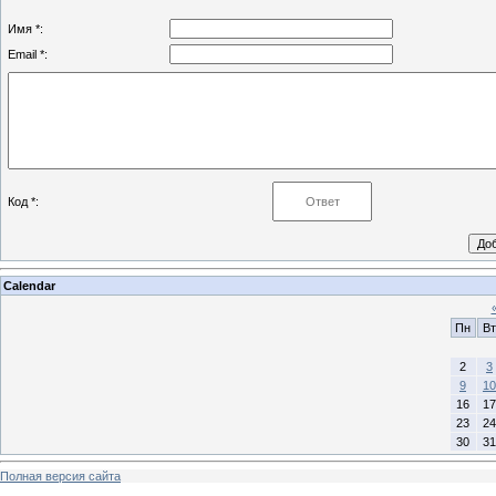
Имя *:
Email *:
Код *:
Calendar
Пн
Вт
2
3
9
10
16
17
23
24
30
31
Полная версия сайта