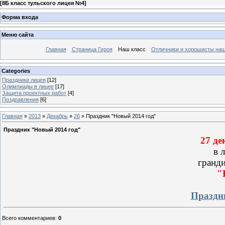
[
8Б класс тульского лицея №4
]
Форма входа
Меню сайта
Главная
Страница Героя
Наш класс
Отличники и хорошисты наш
Categories
Праздники лицея
[12]
Олимпиады в лицее
[17]
Защита проектных работ
[4]
Поздравления
[6]
Главная
»
2013
»
Декабрь
»
26
» Праздник "Новый 2014 год"
Праздник "Новый 2014 год"
27 де
в л
гранд
"
Праздн
Всего комментариев
:
0