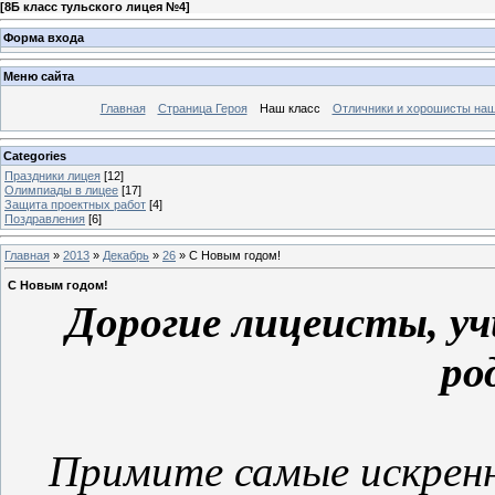
[
8Б класс тульского лицея №4
]
Форма входа
Меню сайта
Главная
Страница Героя
Наш класс
Отличники и хорошисты наш
Categories
Праздники лицея
[12]
Олимпиады в лицее
[17]
Защита проектных работ
[4]
Поздравления
[6]
Главная
»
2013
»
Декабрь
»
26
» С Новым годом!
С Новым годом!
Дорогие лицеисты, уч
ро
Примите самые искренн