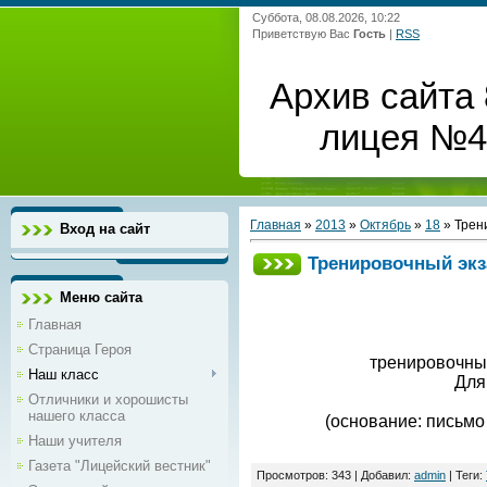
Суббота, 08.08.2026, 10:22
Приветствую Вас
Гость
|
RSS
Архив сайта 
лицея №4 
Главная
»
2013
»
Октябрь
»
18
» Трен
Вход на сайт
Тренировочный экз
Меню сайта
Главная
Страница Героя
тренировочны
Наш класс
Для
Отличники и хорошисты
нашего класса
(основание: письмо
Наши учителя
Газета "Лицейский вестник"
Просмотров
:
343
|
Добавил
:
admin
|
Теги
: