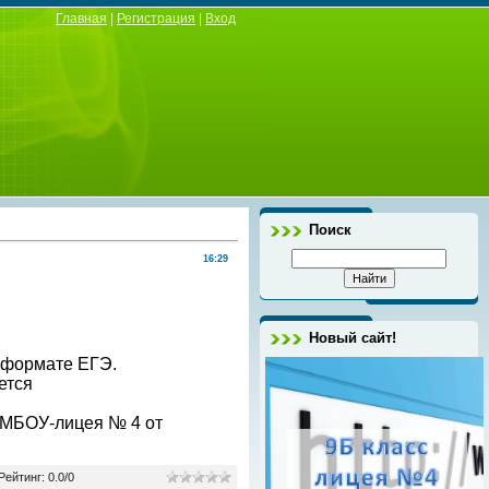
Главная
|
Регистрация
|
Вход
Поиск
16:29
Новый сайт!
 формате ЕГЭ.
ется
з МБОУ-лицея № 4 от
Рейтинг
:
0.0
/
0