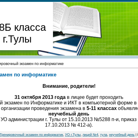
8Б класса
г.Тулы
ировочный экзамен по информатике
амен по информатике
Внимание, родители!
31 октября 2013 года
в лицее будет проходить
й экзамен по Информатике и ИКТ в компьютерной форме в
 организации проведения экзамена в
5-11 классах
объявля
неучебный день
 УО администрации г. Тулы от 15.10.2013 №5288 п-и, прика
17.10.2013 № 412-а).
Тренировочный экзамен по информатик
,
УО г.Тулы
,
лицей №4
,
тула
,
неучебный день
|