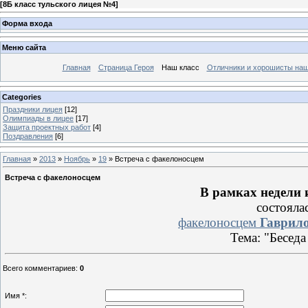
[
8Б класс тульского лицея №4
]
Форма входа
Меню сайта
Главная
Страница Героя
Наш класс
Отличники и хорошисты наш
Categories
Праздники лицея
[12]
Олимпиады в лицее
[17]
Защита проектных работ
[4]
Поздравления
[6]
Главная
»
2013
»
Ноябрь
»
19
» Встреча с факелоносцем
Встреча с факелоносцем
В рамках недели 
состояла
факелоносцем
Гаврило
Тема: "Бесед
Всего комментариев
:
0
Имя *: