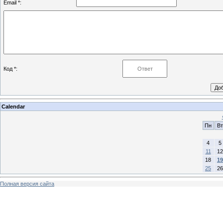
Email *:
Код *:
Calendar
Пн
Вт
4
5
11
12
18
19
25
26
Полная версия сайта