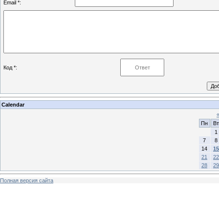
Email *:
Код *:
Calendar
Пн
Вт
1
7
8
14
15
21
22
28
29
Полная версия сайта