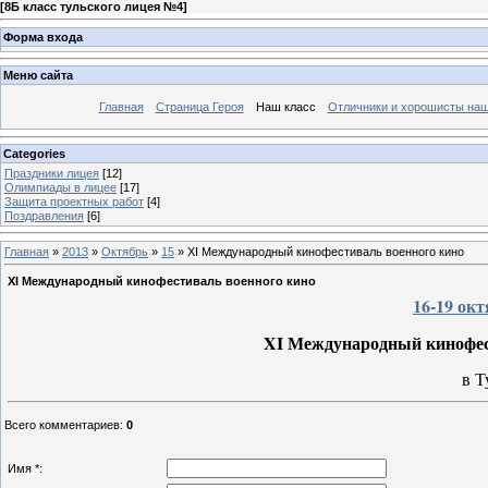
[
8Б класс тульского лицея №4
]
Форма входа
Меню сайта
Главная
Страница Героя
Наш класс
Отличники и хорошисты наш
Categories
Праздники лицея
[12]
Олимпиады в лицее
[17]
Защита проектных работ
[4]
Поздравления
[6]
Главная
»
2013
»
Октябрь
»
15
» XI Международный кинофестиваль военного кино
XI Международный кинофестиваль военного кино
16-19 ок
XI Международный кинофе
в
Т
Всего комментариев
:
0
Имя *: