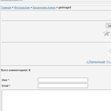
Главная
»
Фотоальбом
»
Бешенцева Алена
» getImage9
« Предыдущая
|
1
Всего комментариев
:
0
Имя *:
Email *: