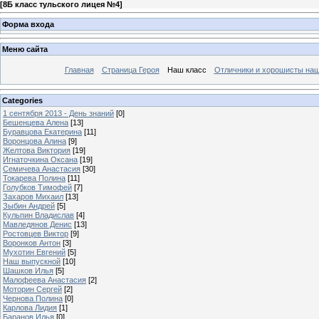
[
8Б класс тульского лицея №4
]
Форма входа
Меню сайта
Главная
Страница Героя
Наш класс
Отличники и хорошисты наш
Categories
1 сентября 2013 - День знаний
[0]
Бешенцева Алена
[13]
Буравцова Екатерина
[11]
Воронцова Алина
[9]
Желтова Виктория
[19]
Игнаточкина Оксана
[19]
Семичева Анастасия
[30]
Токарева Полина
[11]
Голубков Тимофей
[7]
Захаров Михаил
[13]
Зыбин Андрей
[5]
Кульпин Владислав
[4]
Мавледянов Денис
[13]
Ростовцев Виктор
[9]
Воронков Антон
[3]
Мухотин Евгений
[5]
Наш выпускной
[10]
Шашков Илья
[5]
Малофеева Анастасия
[2]
Моторин Сергей
[2]
Чернова Полина
[0]
Карлова Лидия
[1]
Баранов Илья
[0]