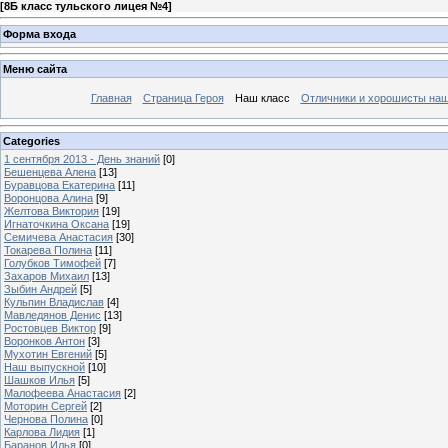
[
8Б класс тульского лицея №4
]
Форма входа
Меню сайта
Главная
Страница Героя
Наш класс
Отличники и хорошисты наш
Categories
1 сентября 2013 - День знаний
[0]
Бешенцева Алена
[13]
Буравцова Екатерина
[11]
Воронцова Алина
[9]
Желтова Виктория
[19]
Игнаточкина Оксана
[19]
Семичева Анастасия
[30]
Токарева Полина
[11]
Голубков Тимофей
[7]
Захаров Михаил
[13]
Зыбин Андрей
[5]
Кульпин Владислав
[4]
Мавледянов Денис
[13]
Ростовцев Виктор
[9]
Воронков Антон
[3]
Мухотин Евгений
[5]
Наш выпускной
[10]
Шашков Илья
[5]
Малофеева Анастасия
[2]
Моторин Сергей
[2]
Чернова Полина
[0]
Карлова Лидия
[1]
Баранов Илья
[0]