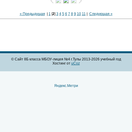
« Предыдущая
|
1
[
2
]
3
4
5
6
7
8
9
10
11
|
Следующая »
© Сайт 8Б класса МБОУ-лицея №4 г.Тулы 2013-2026 учебный год
Хостинг от
uCoz