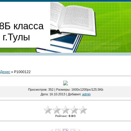
8Б класса
г.Тулы
 Денис
» P1000122
Просмотров
: 352 |
Размеры
: 1600x1200px/125.5Kb
Дата
: 16.10.2013 |
Добавил
:
admin
Рейтинг
:
0.0
/
0