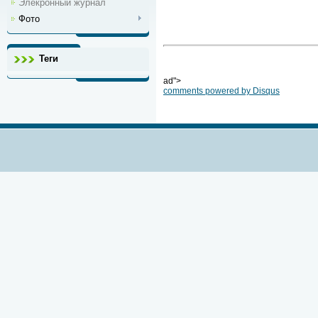
Элекронный журнал
Фото
Теги
ad">
comments powered by
Disqus