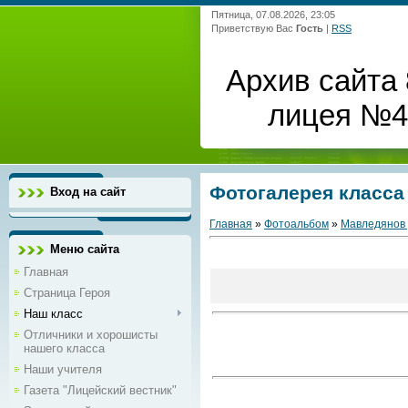
Пятница, 07.08.2026, 23:05
Приветствую Вас
Гость
|
RSS
Архив сайта 
лицея №4 
Фотогалерея класса
Вход на сайт
Главная
»
Фотоальбом
»
Мавледянов
Меню сайта
Главная
Страница Героя
Наш класс
Отличники и хорошисты
нашего класса
Наши учителя
Газета "Лицейский вестник"