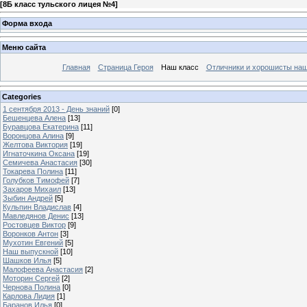
[
8Б класс тульского лицея №4
]
Форма входа
Меню сайта
Главная
Страница Героя
Наш класс
Отличники и хорошисты наш
Categories
1 сентября 2013 - День знаний
[0]
Бешенцева Алена
[13]
Буравцова Екатерина
[11]
Воронцова Алина
[9]
Желтова Виктория
[19]
Игнаточкина Оксана
[19]
Семичева Анастасия
[30]
Токарева Полина
[11]
Голубков Тимофей
[7]
Захаров Михаил
[13]
Зыбин Андрей
[5]
Кульпин Владислав
[4]
Мавледянов Денис
[13]
Ростовцев Виктор
[9]
Воронков Антон
[3]
Мухотин Евгений
[5]
Наш выпускной
[10]
Шашков Илья
[5]
Малофеева Анастасия
[2]
Моторин Сергей
[2]
Чернова Полина
[0]
Карлова Лидия
[1]
Баранов Илья
[0]