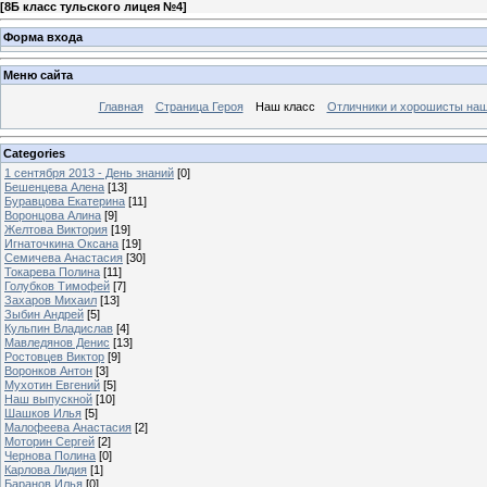
[
8Б класс тульского лицея №4
]
Форма входа
Меню сайта
Главная
Страница Героя
Наш класс
Отличники и хорошисты наш
Categories
1 сентября 2013 - День знаний
[0]
Бешенцева Алена
[13]
Буравцова Екатерина
[11]
Воронцова Алина
[9]
Желтова Виктория
[19]
Игнаточкина Оксана
[19]
Семичева Анастасия
[30]
Токарева Полина
[11]
Голубков Тимофей
[7]
Захаров Михаил
[13]
Зыбин Андрей
[5]
Кульпин Владислав
[4]
Мавледянов Денис
[13]
Ростовцев Виктор
[9]
Воронков Антон
[3]
Мухотин Евгений
[5]
Наш выпускной
[10]
Шашков Илья
[5]
Малофеева Анастасия
[2]
Моторин Сергей
[2]
Чернова Полина
[0]
Карлова Лидия
[1]
Баранов Илья
[0]