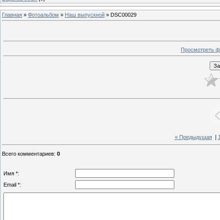
Главная
»
Фотоальбом
»
Наш выпускной
» DSC00029
Просмотреть ф
« Предыдущая
|
Всего комментариев
:
0
Имя *:
Email *: