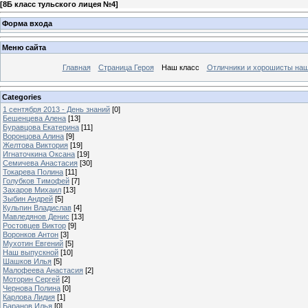
[
8Б класс тульского лицея №4
]
Форма входа
Меню сайта
Главная
Страница Героя
Наш класс
Отличники и хорошисты наш
Categories
1 сентября 2013 - День знаний
[0]
Бешенцева Алена
[13]
Буравцова Екатерина
[11]
Воронцова Алина
[9]
Желтова Виктория
[19]
Игнаточкина Оксана
[19]
Семичева Анастасия
[30]
Токарева Полина
[11]
Голубков Тимофей
[7]
Захаров Михаил
[13]
Зыбин Андрей
[5]
Кульпин Владислав
[4]
Мавледянов Денис
[13]
Ростовцев Виктор
[9]
Воронков Антон
[3]
Мухотин Евгений
[5]
Наш выпускной
[10]
Шашков Илья
[5]
Малофеева Анастасия
[2]
Моторин Сергей
[2]
Чернова Полина
[0]
Карлова Лидия
[1]
Баранов Илья
[0]