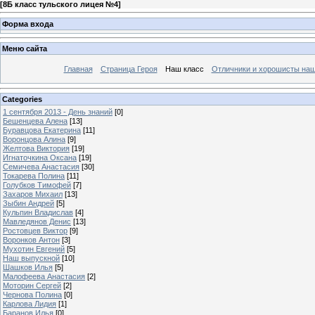
[
8Б класс тульского лицея №4
]
Форма входа
Меню сайта
Главная
Страница Героя
Наш класс
Отличники и хорошисты наш
Categories
1 сентября 2013 - День знаний
[0]
Бешенцева Алена
[13]
Буравцова Екатерина
[11]
Воронцова Алина
[9]
Желтова Виктория
[19]
Игнаточкина Оксана
[19]
Семичева Анастасия
[30]
Токарева Полина
[11]
Голубков Тимофей
[7]
Захаров Михаил
[13]
Зыбин Андрей
[5]
Кульпин Владислав
[4]
Мавледянов Денис
[13]
Ростовцев Виктор
[9]
Воронков Антон
[3]
Мухотин Евгений
[5]
Наш выпускной
[10]
Шашков Илья
[5]
Малофеева Анастасия
[2]
Моторин Сергей
[2]
Чернова Полина
[0]
Карлова Лидия
[1]
Баранов Илья
[0]