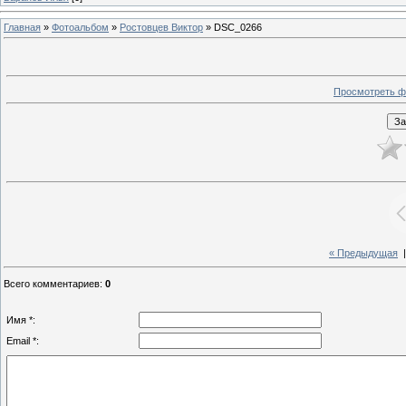
Главная
»
Фотоальбом
»
Ростовцев Виктор
» DSC_0266
Просмотреть ф
« Предыдущая
Всего комментариев
:
0
Имя *:
Email *: