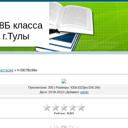
8Б класса
г.Тулы
астасия
» h-0I67fbcMw
Просмотров
: 330 |
Размеры
: 633x1023px/156.1Kb
Дата
: 19.06.2013 |
Добавил
:
admin
Рейтинг
:
0.0
/
0