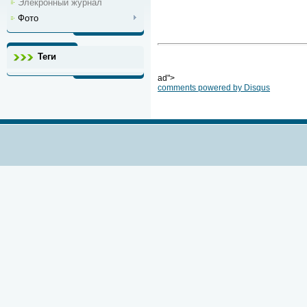
Элекронный журнал
Фото
Теги
ad">
comments powered by
Disqus