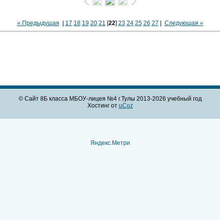
« Предыдущая
|
17
18
19
20
21
[
22
]
23
24
25
26
27
|
Следующая »
© Сайт 8Б класса МБОУ-лицея №4 г.Тулы 2013-2026 учебный год
Хостинг от
uCoz