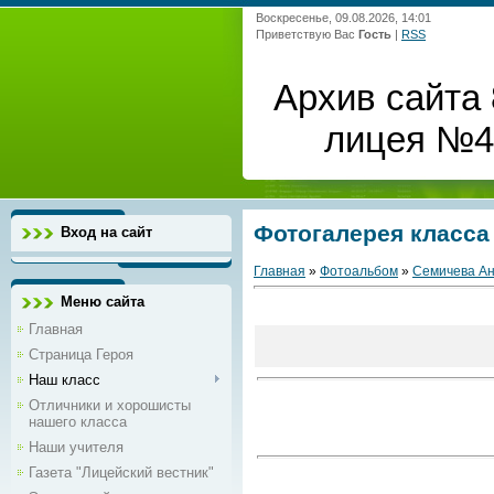
Воскресенье, 09.08.2026, 14:01
Приветствую Вас
Гость
|
RSS
Архив сайта 
лицея №4 
Фотогалерея класса
Вход на сайт
Главная
»
Фотоальбом
»
Семичева Ан
Меню сайта
Главная
Страница Героя
Наш класс
Отличники и хорошисты
нашего класса
Наши учителя
Газета "Лицейский вестник"