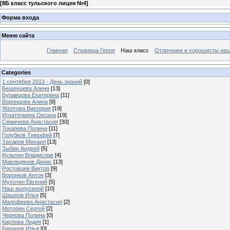
[
8Б класс тульского лицея №4
]
Форма входа
Меню сайта
Главная
Страница Героя
Наш класс
Отличники и хорошисты наш
Categories
1 сентября 2013 - День знаний
[0]
Бешенцева Алена
[13]
Буравцова Екатерина
[11]
Воронцова Алина
[9]
Желтова Виктория
[19]
Игнаточкина Оксана
[19]
Семичева Анастасия
[30]
Токарева Полина
[11]
Голубков Тимофей
[7]
Захаров Михаил
[13]
Зыбин Андрей
[5]
Кульпин Владислав
[4]
Мавледянов Денис
[13]
Ростовцев Виктор
[9]
Воронков Антон
[3]
Мухотин Евгений
[5]
Наш выпускной
[10]
Шашков Илья
[5]
Малофеева Анастасия
[2]
Моторин Сергей
[2]
Чернова Полина
[0]
Карлова Лидия
[1]
Баранов Илья
[0]