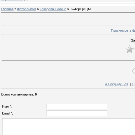
Главная
»
Фотоальбом
»
Токарева Полина
» JwAcpEp10jM
Просмотреть ф
« Предыдущая
|
1
Всего комментариев
:
0
Имя *:
Email *: