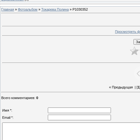
Главная
»
Фотоальбом
»
Токарева Полина
» P1030352
Просмотреть ф
« Предыдущая
| [
1
Всего комментариев
:
0
Имя *:
Email *: