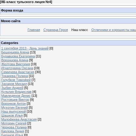
[
8Б класс тульского лицея №4
]
Форма входа
Меню сайта
Главная
Страница Героя
Наш класс
Отличники и хорошисты наш
Categories
1 сентября 2013 - День знаний
[0]
Бешенцева Алена
[13]
Буравцова Екатерина
[11]
Воронцова Алина
[9]
Желтова Виктория
[19]
Игнаточкина Оксана
[19]
Семичева Анастасия
[30]
Токарева Полина
[11]
Голубков Тимофей
[7]
Захаров Михаил
[13]
Зыбин Андрей
[5]
Кульпин Владислав
[4]
Мавледянов Денис
[13]
Ростовцев Виктор
[9]
Воронков Антон
[3]
Мухотин Евгений
[5]
Наш выпускной
[10]
Шашков Илья
[5]
Малофеева Анастасия
[2]
Моторин Сергей
[2]
Чернова Полина
[0]
Карлова Лидия
[1]
Баранов Илья
[0]