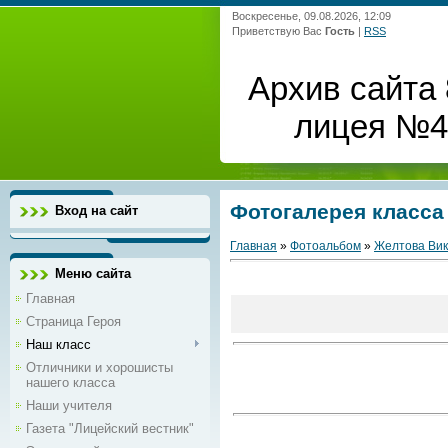
Воскресенье, 09.08.2026, 12:09
Приветствую Вас
Гость
|
RSS
Архив сайта 
лицея №4 
Фотогалерея класса
Вход на сайт
Главная
»
Фотоальбом
»
Желтова Ви
Меню сайта
Главная
Страница Героя
Наш класс
Отличники и хорошисты
нашего класса
Наши учителя
Газета "Лицейский вестник"