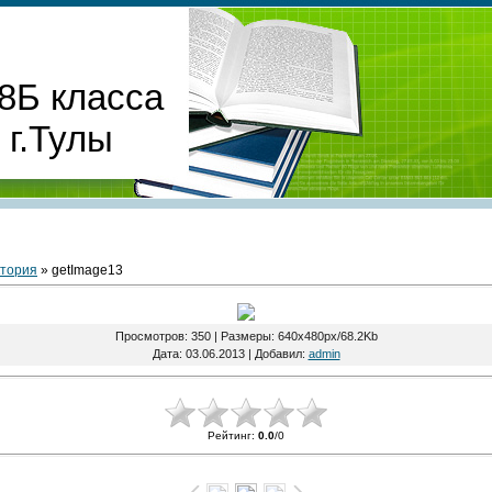
8Б класса
г.Тулы
ктория
» getImage13
Просмотров
: 350 |
Размеры
: 640x480px/68.2Kb
Дата
: 03.06.2013 |
Добавил
:
admin
Рейтинг
:
0.0
/
0