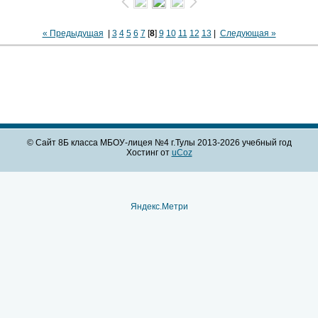
« Предыдущая
|
3
4
5
6
7
[
8
]
9
10
11
12
13
|
Следующая »
© Сайт 8Б класса МБОУ-лицея №4 г.Тулы 2013-2026 учебный год
Хостинг от
uCoz