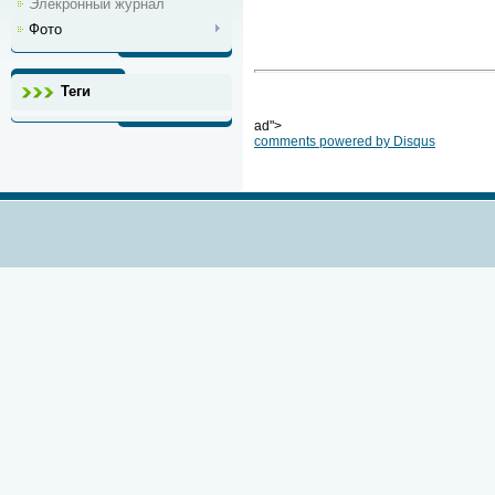
Элекронный журнал
Фото
Теги
ad">
comments powered by
Disqus