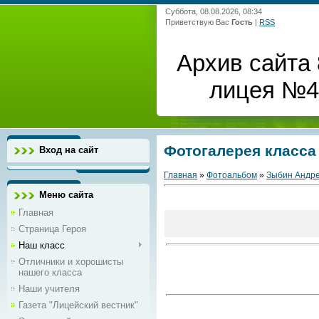
Суббота, 08.08.2026, 08:34
Приветствую Вас
Гость
|
RSS
Архив сайта 
лицея №4 
Фотогалерея класса
Вход на сайт
Главная
»
Фотоальбом
»
Зыбин Андр
Меню сайта
Главная
Страница Героя
Наш класс
Отличники и хорошисты
нашего класса
Наши учителя
Газета "Лицейский вестник"