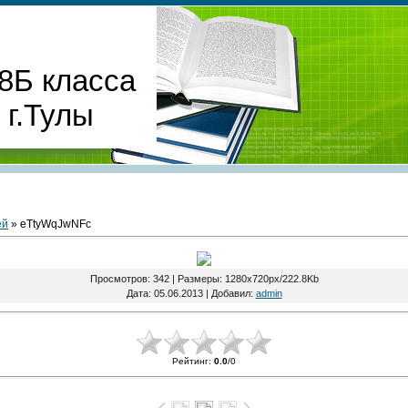
8Б класса
г.Тулы
ей
» eTtyWqJwNFc
Просмотров
: 342 |
Размеры
: 1280x720px/222.8Kb
Дата
: 05.06.2013 |
Добавил
:
admin
Рейтинг
:
0.0
/
0