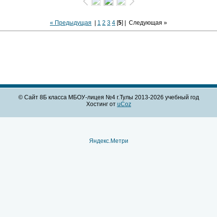
« Предыдущая
|
1
2
3
4
[
5
] |
Следующая »
© Сайт 8Б класса МБОУ-лицея №4 г.Тулы 2013-2026 учебный год
Хостинг от
uCoz