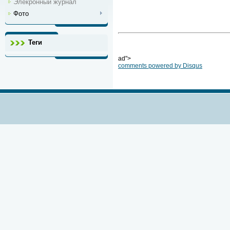
Элекронный журнал
Фото
Теги
ad">
comments powered by
Disqus