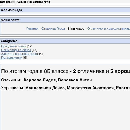
[
8Б класс тульского лицея №4
]
Форма входа
Меню сайта
Главная
Страница Героя
Наш класс
Отличники и хорошисты наш
Categories
Праздники лицея
[12]
Олимпиады в лицее
[17]
Защита проектных работ
[4]
Поздравления
[6]
По итогам года в 8Б классе -
2 отличника
и
5 хоро
Отличники:
Карлова Лидия, Воронков Антон
Хорошисты:
Мавледянов Денис, Малофеева Анастасия, Ростов