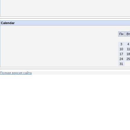
Calendar
Пн
Вт
3
4
10
11
17
18
24
25
31
Полная версия сайта