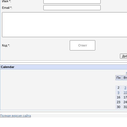
Имя *:
Email *:
Код *:
Calendar
Пн
Вт
2
3
9
10
16
17
23
24
30
31
Полная версия сайта