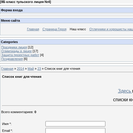
[
8Б класс тульского лицея №4
]
Форма входа
Меню сайта
Главная
Страница Героя
Наш класс
Отличники и хорошисты наш
Categories
Праздники лицея
[12]
Олимпиады в лицее
[17]
Защита проектных работ
[4]
Поздравления
[6]
Главная
»
2014
»
Май
»
23
» Список книг для чтения
Список книг для чтения
Здесь
списки
к
Всего комментариев
:
0
Имя *:
Email *: