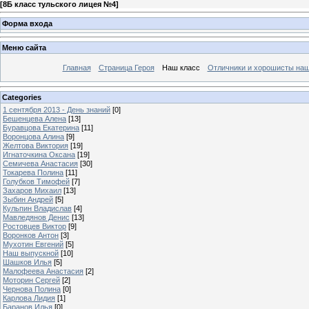
[
8Б класс тульского лицея №4
]
Форма входа
Меню сайта
Главная
Страница Героя
Наш класс
Отличники и хорошисты наш
Categories
1 сентября 2013 - День знаний
[0]
Бешенцева Алена
[13]
Буравцова Екатерина
[11]
Воронцова Алина
[9]
Желтова Виктория
[19]
Игнаточкина Оксана
[19]
Семичева Анастасия
[30]
Токарева Полина
[11]
Голубков Тимофей
[7]
Захаров Михаил
[13]
Зыбин Андрей
[5]
Кульпин Владислав
[4]
Мавледянов Денис
[13]
Ростовцев Виктор
[9]
Воронков Антон
[3]
Мухотин Евгений
[5]
Наш выпускной
[10]
Шашков Илья
[5]
Малофеева Анастасия
[2]
Моторин Сергей
[2]
Чернова Полина
[0]
Карлова Лидия
[1]
Баранов Илья
[0]