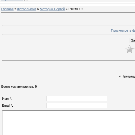
Главная
»
Фотоальбом
»
Моторин Сергей
» P1030952
Просмотреть ф
« Предыд
Всего комментариев
:
0
Имя *:
Email *: