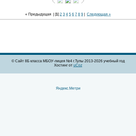
« Предыдущая
| [
1
]
2
3
4
5
6
7
8
9
|
Следующая »
© Сайт 8Б класса МБОУ-лицея №4 г.Тулы 2013-2026 учебный год
Хостинг от
uCoz