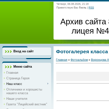
Четверг, 06.08.2026, 21:18
Приветствую Вас
Гость
|
RSS
Архив сайта 
лицея №4 
Фотогалерея класса
Вход на сайт
Главная
»
Фотоальбом
»
Воронцова 
Меню сайта
Главная
Страница Героя
Наш класс
Отличники и хорошисты
нашего класса
Наши учителя
Газета "Лицейский вестник"