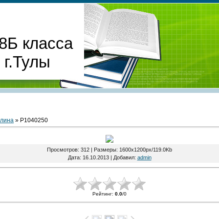
8Б класса
г.Тулы
Алина
» P1040250
Просмотров
: 312 |
Размеры
: 1600x1200px/119.0Kb
Дата
: 16.10.2013 |
Добавил
:
admin
Рейтинг
:
0.0
/
0