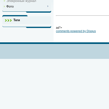
Элекронный журнал
Фото
Теги
ad">
comments powered by
Disqus