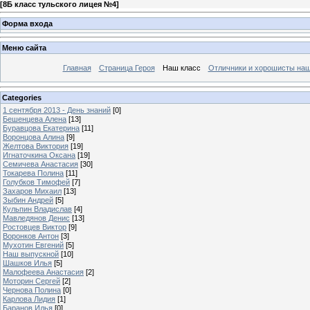
[
8Б класс тульского лицея №4
]
Форма входа
Меню сайта
Главная
Страница Героя
Наш класс
Отличники и хорошисты наш
Categories
1 сентября 2013 - День знаний
[0]
Бешенцева Алена
[13]
Буравцова Екатерина
[11]
Воронцова Алина
[9]
Желтова Виктория
[19]
Игнаточкина Оксана
[19]
Семичева Анастасия
[30]
Токарева Полина
[11]
Голубков Тимофей
[7]
Захаров Михаил
[13]
Зыбин Андрей
[5]
Кульпин Владислав
[4]
Мавледянов Денис
[13]
Ростовцев Виктор
[9]
Воронков Антон
[3]
Мухотин Евгений
[5]
Наш выпускной
[10]
Шашков Илья
[5]
Малофеева Анастасия
[2]
Моторин Сергей
[2]
Чернова Полина
[0]
Карлова Лидия
[1]
Баранов Илья
[0]