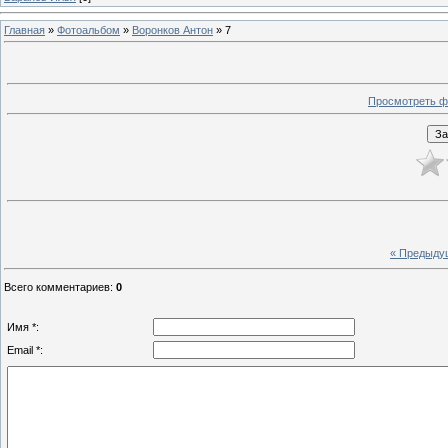
Главная
»
Фотоальбом
»
Воронков Антон
» 7
Просмотреть ф
« Предыду
Всего комментариев
:
0
Имя *:
Email *: