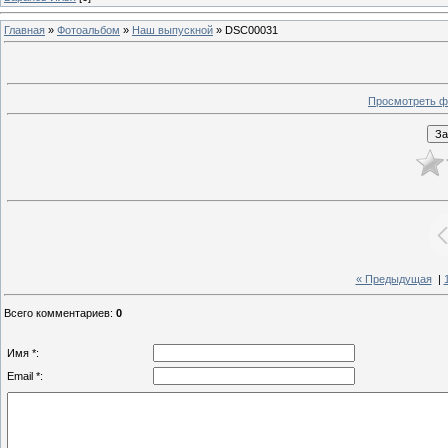
Главная
»
Фотоальбом
»
Наш выпускной
» DSC00031
Просмотреть ф
« Предыдущая
|
Всего комментариев
:
0
Имя *:
Email *: