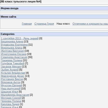
[
8Б класс тульского лицея №4
]
Форма входа
Меню сайта
Главная
Страница Героя
Наш класс
Отличники и хорошисты наш
Categories
1 сентября 2013 - День знаний
[0]
Бешенцева Алена
[13]
Буравцова Екатерина
[11]
Воронцова Алина
[9]
Желтова Виктория
[19]
Игнаточкина Оксана
[19]
Семичева Анастасия
[30]
Токарева Полина
[11]
Голубков Тимофей
[7]
Захаров Михаил
[13]
Зыбин Андрей
[5]
Кульпин Владислав
[4]
Мавледянов Денис
[13]
Ростовцев Виктор
[9]
Воронков Антон
[3]
Мухотин Евгений
[5]
Наш выпускной
[10]
Шашков Илья
[5]
Малофеева Анастасия
[2]
Моторин Сергей
[2]
Чернова Полина
[0]
Карлова Лидия
[1]
Баранов Илья
[0]