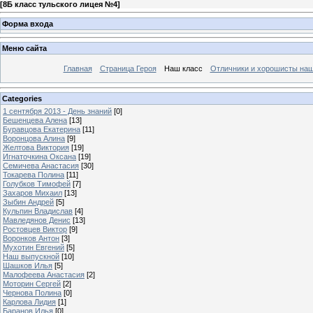
[
8Б класс тульского лицея №4
]
Форма входа
Меню сайта
Главная
Страница Героя
Наш класс
Отличники и хорошисты наш
Categories
1 сентября 2013 - День знаний
[0]
Бешенцева Алена
[13]
Буравцова Екатерина
[11]
Воронцова Алина
[9]
Желтова Виктория
[19]
Игнаточкина Оксана
[19]
Семичева Анастасия
[30]
Токарева Полина
[11]
Голубков Тимофей
[7]
Захаров Михаил
[13]
Зыбин Андрей
[5]
Кульпин Владислав
[4]
Мавледянов Денис
[13]
Ростовцев Виктор
[9]
Воронков Антон
[3]
Мухотин Евгений
[5]
Наш выпускной
[10]
Шашков Илья
[5]
Малофеева Анастасия
[2]
Моторин Сергей
[2]
Чернова Полина
[0]
Карлова Лидия
[1]
Баранов Илья
[0]