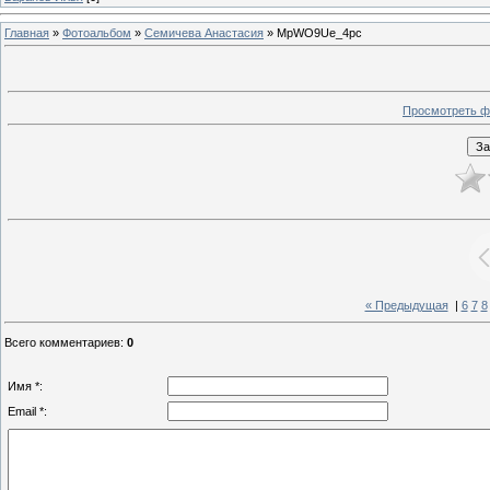
Главная
»
Фотоальбом
»
Семичева Анастасия
» MpWO9Ue_4pc
Просмотреть ф
« Предыдущая
|
6
7
8
Всего комментариев
:
0
Имя *:
Email *: