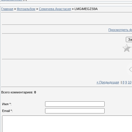
Главная
»
Фотоальбом
»
Семичева Анастасия
» LMGiMEGZS9A
Просмотреть ф
« Предыдущая
|
8
9
10
Всего комментариев
:
0
Имя *:
Email *: