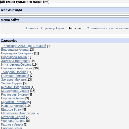
[
8Б класс тульского лицея №4
]
Форма входа
Меню сайта
Главная
Страница Героя
Наш класс
Отличники и хорошисты наш
Categories
1 сентября 2013 - День знаний
[0]
Бешенцева Алена
[13]
Буравцова Екатерина
[11]
Воронцова Алина
[9]
Желтова Виктория
[19]
Игнаточкина Оксана
[19]
Семичева Анастасия
[30]
Токарева Полина
[11]
Голубков Тимофей
[7]
Захаров Михаил
[13]
Зыбин Андрей
[5]
Кульпин Владислав
[4]
Мавледянов Денис
[13]
Ростовцев Виктор
[9]
Воронков Антон
[3]
Мухотин Евгений
[5]
Наш выпускной
[10]
Шашков Илья
[5]
Малофеева Анастасия
[2]
Моторин Сергей
[2]
Чернова Полина
[0]
Карлова Лидия
[1]
Баранов Илья
[0]