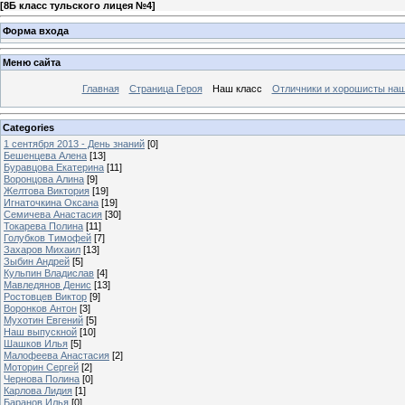
[
8Б класс тульского лицея №4
]
Форма входа
Меню сайта
Главная
Страница Героя
Наш класс
Отличники и хорошисты наш
Categories
1 сентября 2013 - День знаний
[0]
Бешенцева Алена
[13]
Буравцова Екатерина
[11]
Воронцова Алина
[9]
Желтова Виктория
[19]
Игнаточкина Оксана
[19]
Семичева Анастасия
[30]
Токарева Полина
[11]
Голубков Тимофей
[7]
Захаров Михаил
[13]
Зыбин Андрей
[5]
Кульпин Владислав
[4]
Мавледянов Денис
[13]
Ростовцев Виктор
[9]
Воронков Антон
[3]
Мухотин Евгений
[5]
Наш выпускной
[10]
Шашков Илья
[5]
Малофеева Анастасия
[2]
Моторин Сергей
[2]
Чернова Полина
[0]
Карлова Лидия
[1]
Баранов Илья
[0]