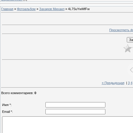
Главная
»
Фотоальбом
»
Захаров Михаил
» 4L7SuYwMfFw
Просмотреть ф
« Предыдущая
|
3
4
Всего комментариев
:
0
Имя *:
Email *: