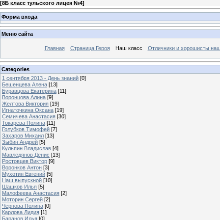
[
8Б класс тульского лицея №4
]
Форма входа
Меню сайта
Главная
Страница Героя
Наш класс
Отличники и хорошисты наш
Categories
1 сентября 2013 - День знаний
[0]
Бешенцева Алена
[13]
Буравцова Екатерина
[11]
Воронцова Алина
[9]
Желтова Виктория
[19]
Игнаточкина Оксана
[19]
Семичева Анастасия
[30]
Токарева Полина
[11]
Голубков Тимофей
[7]
Захаров Михаил
[13]
Зыбин Андрей
[5]
Кульпин Владислав
[4]
Мавледянов Денис
[13]
Ростовцев Виктор
[9]
Воронков Антон
[3]
Мухотин Евгений
[5]
Наш выпускной
[10]
Шашков Илья
[5]
Малофеева Анастасия
[2]
Моторин Сергей
[2]
Чернова Полина
[0]
Карлова Лидия
[1]
Баранов Илья
[0]