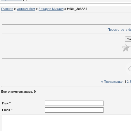
Главная
»
Фотоальбом
»
Захаров Михаил
» H60z_3e6B84
Просмотреть ф
« Предыдущая
|
2
Всего комментариев
:
0
Имя *:
Email *: