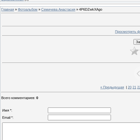
Главная
»
Фотоальбом
»
Семичева Анастасия
» 4P6DZwkXAgo
Просмотреть ф
« Предыдущая
|
20
21
2
Всего комментариев
:
0
Имя *:
Email *: