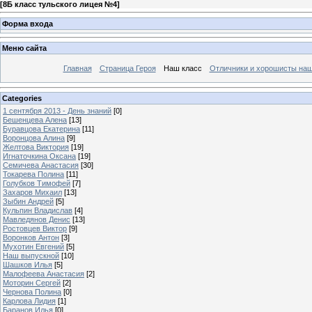
[
8Б класс тульского лицея №4
]
Форма входа
Меню сайта
Главная
Страница Героя
Наш класс
Отличники и хорошисты наш
Categories
1 сентября 2013 - День знаний
[0]
Бешенцева Алена
[13]
Буравцова Екатерина
[11]
Воронцова Алина
[9]
Желтова Виктория
[19]
Игнаточкина Оксана
[19]
Семичева Анастасия
[30]
Токарева Полина
[11]
Голубков Тимофей
[7]
Захаров Михаил
[13]
Зыбин Андрей
[5]
Кульпин Владислав
[4]
Мавледянов Денис
[13]
Ростовцев Виктор
[9]
Воронков Антон
[3]
Мухотин Евгений
[5]
Наш выпускной
[10]
Шашков Илья
[5]
Малофеева Анастасия
[2]
Моторин Сергей
[2]
Чернова Полина
[0]
Карлова Лидия
[1]
Баранов Илья
[0]