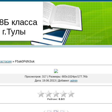
8Б класса
г.Тулы
астасия
» F5ak0PdN3uk
Просмотров
: 317 |
Размеры
: 683x1024px/177.7Kb
Дата
: 19.06.2013 |
Добавил
:
admin
Рейтинг
:
0.0
/
0