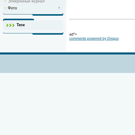
Элекронный журнал
Фото
Теги
ad">
comments powered by
Disqus