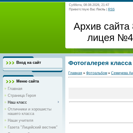
Суббота, 08.08.2026, 21:47
Приветствую Вас
Гость
|
RSS
Архив сайта 
лицея №4 
Фотогалерея класса
Вход на сайт
Главная
»
Фотоальбом
»
Семичева Ан
Меню сайта
Главная
Страница Героя
Наш класс
Отличники и хорошисты
нашего класса
Наши учителя
Газета "Лицейский вестник"