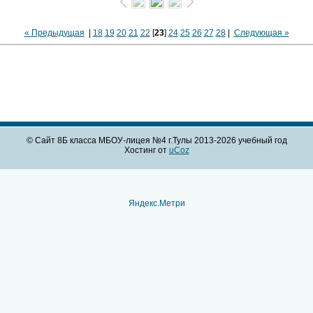
« Предыдущая
|
18
19
20
21
22
[
23
]
24
25
26
27
28
|
Следующая »
© Сайт 8Б класса МБОУ-лицея №4 г.Тулы 2013-2026 учебный год
Хостинг от
uCoz