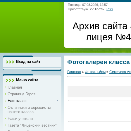
Пятница, 07.08.2026, 12:57
Приветствую Вас
Гость
|
RSS
Архив сайта 
лицея №4 
Фотогалерея класса
Вход на сайт
Главная
»
Фотоальбом
»
Семичева Ан
Меню сайта
Главная
Страница Героя
Наш класс
Отличники и хорошисты
нашего класса
Наши учителя
Газета "Лицейский вестник"