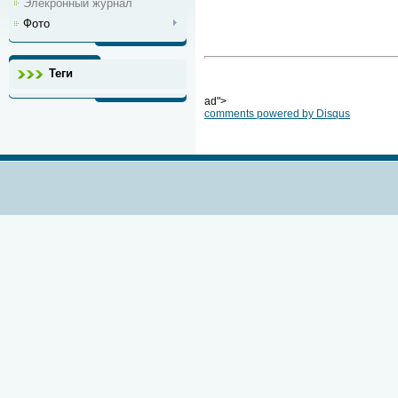
Элекронный журнал
Фото
Теги
ad">
comments powered by
Disqus