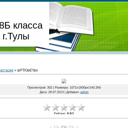
8Б класса
г.Тулы
астасия
» qrFTlOpEYps
Просмотров
: 302 |
Размеры
: 1071x1600px/140.2Kb
Дата
: 28.07.2013 |
Добавил
:
admin
Рейтинг
:
0.0
/
0