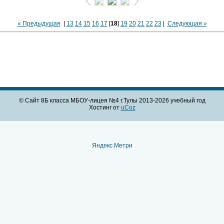
« Предыдущая
|
13
14
15
16
17
[
18
]
19
20
21
22
23
|
Следующая »
© Сайт 8Б класса МБОУ-лицея №4 г.Тулы 2013-2026 учебный год
Хостинг от
uCoz